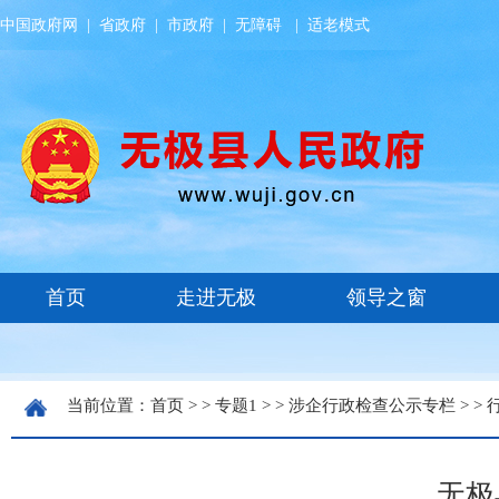
中国政府网
|
省政府
|
市政府
|
无障碍
|
适老模式
当前位置：
首页
> >
专题1
> >
涉企行政检查公示专栏
> >
无极