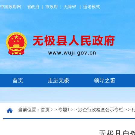
中国政府网
|
省政府
|
市政府
|
无障碍
|
适老模式
当前位置：
首页
> >
专题1
> >
涉企行政检查公示专栏
> >
无极县自