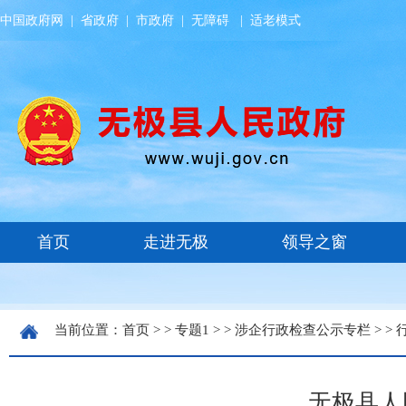
中国政府网
|
省政府
|
市政府
|
无障碍
|
适老模式
当前位置：
首页
> >
专题1
> >
涉企行政检查公示专栏
> >
无极县人