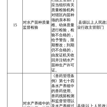
应当组织有关
质量检验机构
对辖区内苗种
场的亲本和
对水产苗种质量
县级以上人民政
15
稚、幼体质量
监督检验
业行政主管部门
进行检验，检
验不合格的，
给予警告，限
期整改；到期
仍不合格的，
由发证机关收
回并注销水产
苗种生产许可
证。
《兽药管理条
例》第七十四
条水产养殖中
的兽药使用、
兽药残留检测
和监督管理以
对水产养殖中的
及水产养殖过
县级以上人民政