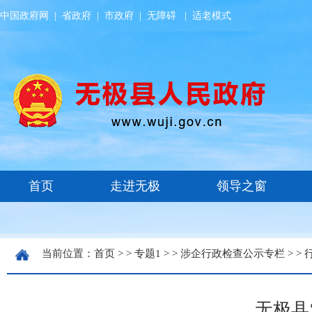
中国政府网
|
省政府
|
市政府
|
无障碍
|
适老模式
当前位置：
首页
> >
专题1
> >
涉企行政检查公示专栏
> >
无极县