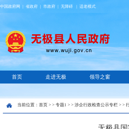
中国政府网
|
省政府
|
市政府
|
无障碍
|
适老模式
当前位置：
首页
> >
专题1
> >
涉企行政检查公示专栏
> >
无极县国