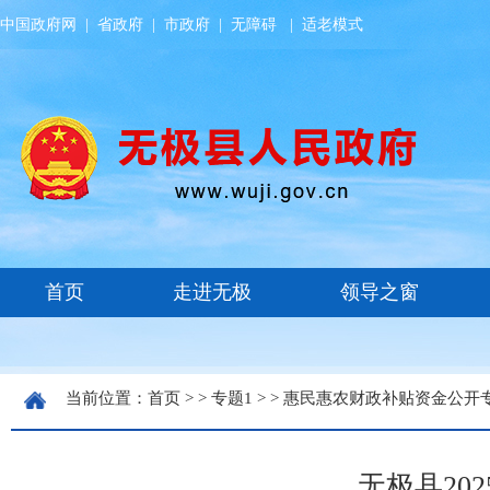
中国政府网
|
省政府
|
市政府
|
无障碍
|
适老模式
当前位置：
首页
> >
专题1
> >
惠民惠农财政补贴资金公开
无极县20