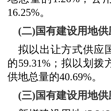
16.
25
%。
(
二
)
国有建设用地供
拟以出让方式供应
的
59.31
%
；
拟以划拨
供地总量的
40.69
%
。
(
三
)
国有建设用地供