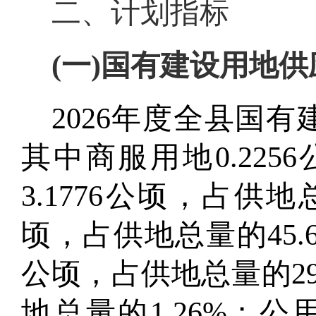
二
、计划指标
(一)国有建设用地
2026
年度全县国有
其中
商服用地
0.2256
3.1776
公顷，
占供地
顷，
占供地总量的
45.
公顷，
占供地总量的
2
地总量的
1.26
%
；
公