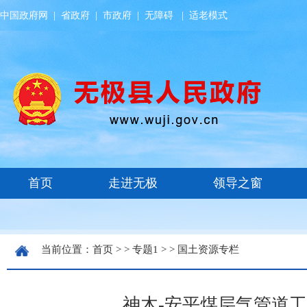
中国政府网
|
省政府
|
市政府
|
无障碍
|
适老模式
当前位置：
首页
> >
专题1
> >
国土资源专栏
神木-安平煤层气管道工