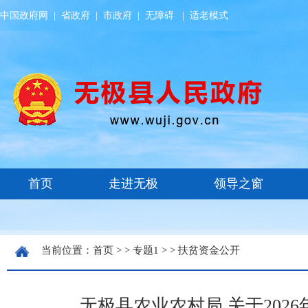
中国政府网
|
省政府
|
市政府
|
无障碍
|
适老模式
当前位置：
首页
> >
专题1
> >
扶贫资金公开
无极县农业农村局 关于20