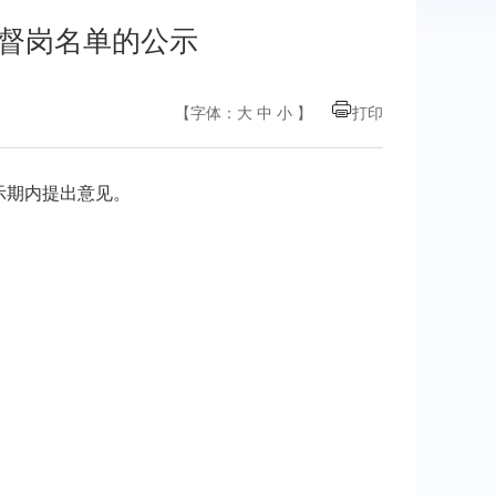
监督岗名单的公示
【字体：
大
中
小
】
打印
示期内提出意见。