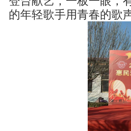
登台献艺，一板一眼，
的年轻歌手用青春的歌