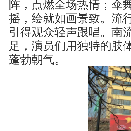
阵，点燃全场热情；伞
摇，绘就如画景致。流
引得观众轻声跟唱。南
足，演员们用独特的肢
蓬勃朝气。