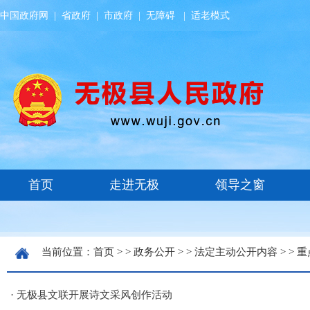
中国政府网
|
省政府
|
市政府
|
无障碍
|
适老模式
当前位置：
首页
> >
政务公开
> >
法定主动公开内容
> >
重
·
无极县文联开展诗文采风创作活动