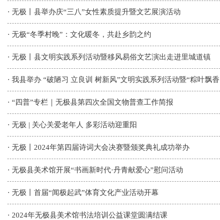
·
无极丨县举办庆“三八”女性素质提升暨文艺展演活动
·
无极“冬季村晚”：文化暖冬，共赴乡韵之约
·
无极丨县文明实践系列活动暨移风易俗文艺演出走进里城道镇
·
我县举办 “破陋习 立良训 树新风”文明实践系列活动暨“粽叶飘香
·
“四普”专栏｜无极县第四次全国文物普查工作简报
·
无极 | 关心关爱老年人 多彩活动迎重阳
·
无极丨2024年第四届诗词大会决赛暨颁奖典礼成功举办
·
无极县美术馆开展“书画新时代·丹青献爱心”慰问活动
·
无极丨首届“闻极起武”体育文化产业活动开幕
·
2024年无极县美术馆书法培训公益课堂圆满结课