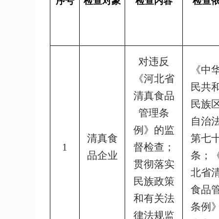
序号
检查对象
检查内容
检查
对违反
《中
《河北省
民共
清真食品
民族
管理条
自治
例》的监
清真食
第七
1
督检查；
品企业
条；
贯彻落实
北省
民族政策
食品
和有关法
条例
律法规监