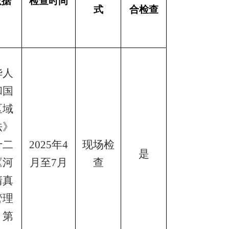
依据
检查时间
式
合检查
华人
和国
区域
法》
十二
2025年4
现场检
是
《河
月至
7
月
查
清真
管理
》第