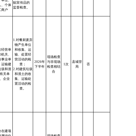
、单位、
贴宣传品的
人、个体
监督检查。
工商户
1.对餐厨废弃
物产生单位
饮经营单
和收集、运
和机关、
输、处置经
现场检查
业事业单
营活动的检
2026年
与非现场
县城管
；运输建
查；
1次
否
下半年
检查相结
局
垃圾和渣
2.对建筑垃圾
合
有关单
和渣土的收
、企业
集、运输处
置活动的检
查。
分在建项
附属绿化
现场检查