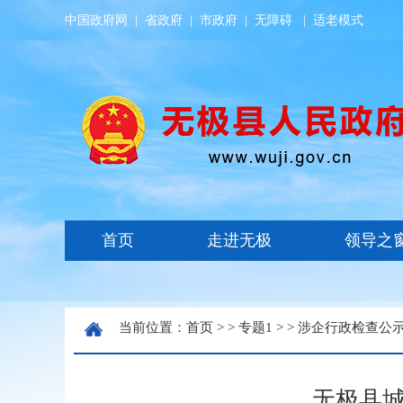
中国政府网
|
省政府
|
市政府
|
无障碍
|
适老模式
当前位置：
首页
> >
专题1
> >
涉企行政检查公
无极县城