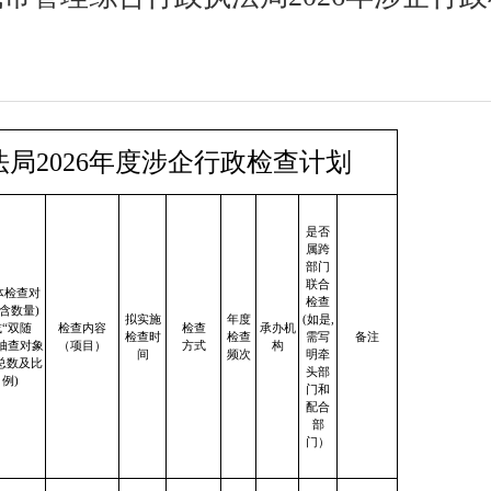
局2026年度涉企行政检查计划
是否
属跨
部门
联合
体检查对
检查
(含数量)
拟实施
年度
(如是,
“双随
检查内容
检查
承办机
检查时
检查
需写
备注
抽查对象
（项目）
方式
构
间
频次
明牵
总数及比
头部
例)
门和
配合
部
门）