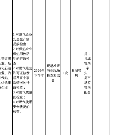
1.对燃气企业
安全生产情
况的检查；
2.对供热企业
供热用热活
是，
县管道燃
动的行政检
县城
企业、瓶
查；
管局
现场检查
液化石油
2.对燃气经营
牵
2026年
与非现场
县城管
企业、汽
许可证核发
1次
头，
下半年
检查相结
局
加气站、
后及事中事
县市
合
县供热用
后情况的行
场监
热企业
政检查；
管局
3.对燃气质量
配合
的检查；
4.对燃气使用
安全状况的
检查。