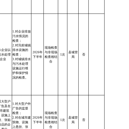
1.对企业排放
污水情况的
检查；
2.对汛前城镇
现场检查
水企业以
排水设施的
2026年
与非现场
县城管
污水处理
检查；
1次
否
下半年
检查相结
局
企业
3.对城镇排水
合
与污水处理
设施运行维
护和保护情
况的检查。
置大型户
1.对大型户外
广告及在
广告的监督
市建筑
检查；
现场检查
、设施上
2.对在城市建
2026年
与非现场
县城管
挂、张贴
1次
否
筑物、设施
下半年
检查相结
局
传品的企
上悬挂、张
合