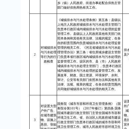
乡（镇）人民政府、街道办事处配合供热主管
部门做好供热用热有关工作。
《城镇排水与污水处理条例》第五条：县级以
上地方人民政府城镇排水与污水处理主管部门
负责本行政区域内城镇排水与污水处理的监督
管理工作。县级以上人民政府其他有关部门依
照本条例和其他有关法律、法规的规定，在各
自的职责范围内负责城镇排水与污水处理监督
对城镇排水
管理的相关工作。《河北省城镇排水与污水处
排
与污水处理
理管理办法》第三条：省住房城乡建设主管部
2
及
等行为的行
门负责本省行政区域内城镇排水与污水处理的
政检查
监督管理工作。设区的市、县（市）人民政府
城镇排水与污水处理主管部门 ，负责本行政区
域内城镇排水与污水处理的监督管理工作。发
展改革、财政、国土资源、环境保护、水利、
审计、公安等有关部门依照本办法和其他有关
法律、法规、规章的规定，在各自职责范围内
共同做好城镇排水与污水处理的相关工作。
设
国务院《城市市容和环境卫生管理条例》（国
对设置大型
外
务院令第101号）（2017年修订）第四条 国务
户外广告、
城
院城市建设行政主管部门主管全国城市市容和
在城市建筑
物
环境卫生工作。省、自治区人民政府城市建设
3
物、设施上
悬
行政主管部门负责本行政区域的城市市容和环
悬挂、张贴
宣
境卫生管理工作。城市人民政府市容环境卫生