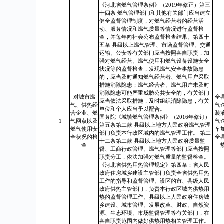
《河北省燃气管理条例》（2019年修正）第三
十四条 燃气管理部门和其他有关部门应当建立
健全监督管理制度，对燃气经营者的经营活
动、服务情况和燃气质量等情况进行监督检
查，并每年向社会公布监督检查结果。第四十
五条 县级以上燃气管理、市场监督管理、交通
运输、公安等有关部门应当按照各自职责，加
强对燃气经营、燃气使用和燃气设备设施安全
状况等的监督检查，发现燃气安全事故隐患
的，应当及时通知燃气经营者、燃气用户采取
措施消除隐患；燃气经营者、燃气用户未及时
消除隐患可能严重威胁公共安全的，有关部门
对城市燃
全
应当依法采取措施，及时组织消除隐患，有关
气、供热经
气
单位和个人应当予以配合。
营企业、燃
装
国务院《城镇燃气管理条例》（2016年修订）
1
气网点以及
气
第五条第二款 县级以上地方人民政府燃气管理
燃气使用安
车
部门负责本行政区域内的燃气管理工作。 第二
全状况的检
全
十二条第二款 县级以上地方人民政府质量监
查
督、工商行政管理、燃气管理等部门应当按照
职责分工，依法加强对燃气质量的监督检查。
《河北省供热用热管理规定》第四条：省人民
政府住房城乡建设主管部门负责全省供热用热
工作的指导和监督管理。设区的市、县级人民
政府供热主管部门，负责本行政区域内供热用
热的监督管理工作。县级以上人民政府住房城
乡建设、城市管理、发展改革、财政、自然资
源、生态环境、市场监督管理等有关部门，在
各自职责范围内做好供热用热相关管理工作。