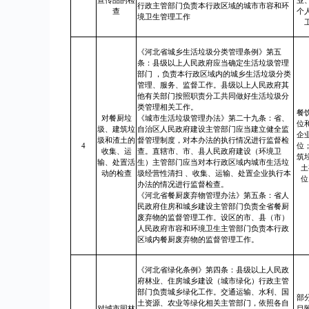
宣传品的检
业
行政主管部门负责本行政区域的城市市容和环
查
个
境卫生管理工作
《河北省城乡生活垃圾分类管理条例》第五
条：县级以上人民政府应当确定生活垃圾管理
部门 ，负责本行政区域内的城乡生活垃圾分类
管理、服务、监督工作。县级以上人民政府其
他有关部门按照职责分工共同做好生活垃圾分
类管理相关工作。
餐
对餐厨垃
《城市生活垃圾管理办法》第二十九条：省、
位
圾、建筑垃
自治区人民政府建设主管部门应当建立健全监
企
圾和渣土的
督管理制度，对本办法的执行情况进行监督检
4
位
收集、运
查。直辖市、市、县人民政府建设（环境卫
筑
输、处置活
生）主管部门应当对本行政区域内城市生活垃
土
动的检查
圾经营性清扫 、收集、运输、处置企业执行本
位
办法的情况进行监督检查。
《河北省餐厨废弃物管理办法》第五条：省人
民政府住房和城乡建设主管部门负责全省餐厨
废弃物的监督管理工作。设区的市、县（市）
人民政府市容和环境卫生主管部门负责本行政
区域内餐厨废弃物的监督管理工作。
《河北省绿化条例》第四条：县级以上人民政
府林业、住房城乡建设（城市绿化）行政主管
部门负责城乡绿化工作。交通运输、水利、国
部
土资源、农业等绿化相关主管部门，依照各自
对城市园林
目