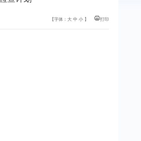
【字体：
大
中
小
】
打印