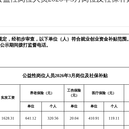
，经初步审查，以下单位（人）符合就业创业资金补贴范围。现公
于公示期间拨打监督电话。
公益性岗位人员2026年3月岗位及社保补贴
工伤保险
养老保险（元）
医疗保险（元）
（元）
实发工资
单位
个人
单位
单位
个人
1628.31
641.12
320.56
20.04
410.91
119.11