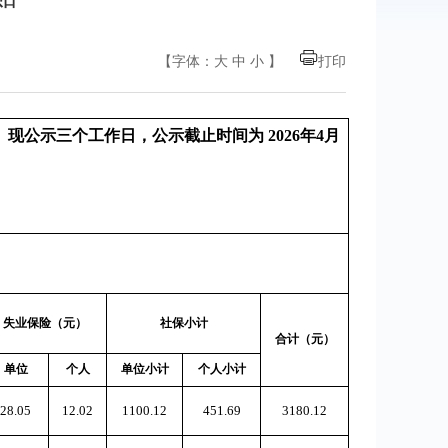
【字体：
大
中
小
】
打印
示三个工作日，公示截止时间为 2026年4月
失业保险（元）
社保小计
合计（元）
单位
个人
单位小计
个人小计
28.05
12.02
1100.12
451.69
3180.12