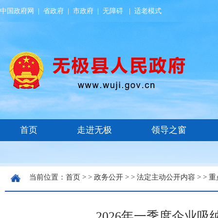
中国政府网
|
省政府
|
市政府
|
无障碍
|
适老模式
当前位置：
首页
> >
政务公开
> >
法定主动公开内容
> >
重
2026年一季度企业