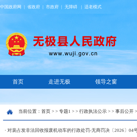
中国政府网
|
省政府
|
市政府
|
无障碍
|
适老模式
当前位置：
首页
> >
专题1
> >
行政执法公示
> >
事后公开
>
·
对裴占发非法回收报废机动车的行政处罚-无商罚决〔2026〕04