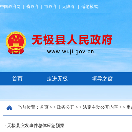
中国政府网
|
省政府
|
市政府
|
无障碍
|
适老模式
当前位置：
首页
> >
政务公开
> >
法定主动公开内容
> >
重
·
无极县突发事件总体应急预案